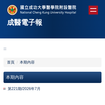
跳
到
主
要
成醫電子報
內
容
區
:::
首頁
本期內容
本期內容
第221期/2026年7月