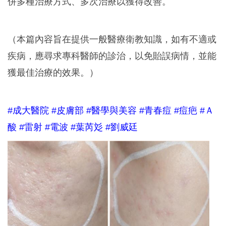
併多種治療方式、多次治療以獲得改善。
（本篇內容旨在提供一般醫療衛教知識，如有不適或
疾病，應尋求專科醫師的診治，以免貽誤病情，並能
獲最佳治療的效果。）
#成大醫院
#皮膚部 #醫學與美容 #青春痘 #痘疤 #Ａ
酸 #雷射 #電波 #葉芮彣 #劉威廷