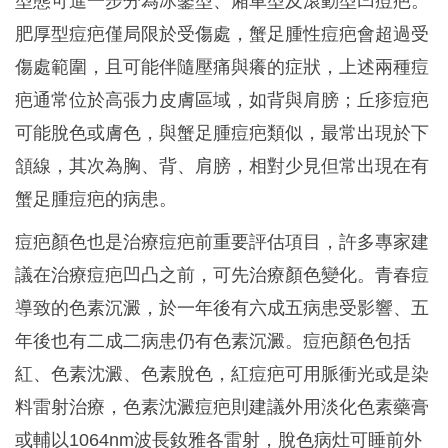
型態可進一步分為冰鑿型、廂車型及滾動型凹痘疤。
肥厚型痘疤僅局限於受傷處，蟹足腫性痘疤會超過受
傷處範圍，且可能伴隨壓痛與癢的症狀，上述兩種痘
疤通常位於高張力皮膚區域，如背與肩膀；丘疹痘疤
可能脫色或膚色，與蟹足腫痘疤類似，最常出現於下
頷線，其次為胸、背、肩膀，相對少見但常出現在有
蟹足腫痘疤的病患。
痘疤顏色也是治療痘疤前重要評估項目，許多專家建
議在治療痘疤凹凸之前，可先治療顏色變化。青春痘
導致的色素沉澱，於一年後有六成五病患受影響、五
年後也有二成二病患仍有色素沉澱。痘疤顏色包括
紅、色素沈澱、色素脫色，紅痘疤可用脈衝光或是染
料雷射治療，色素沈澱痘疤則建議外用淡化色素藥膏
或輔以1064nm波長釹雅各雷射，脫色病灶可睡前外