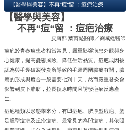
【醫學與美容】不再“痘“留 ：痘疤治療
【醫學與美容】
不再“痘“留 ：痘疤治療
皮膚部
葉芮彣醫師／劉威廷醫師
痘疤於青春痘患者相當常見，嚴重影響病患外觀與身
心健康，提高憂鬱風險、降低生活品質。痘疤成因被
認為與毛囊破裂發炎所導致的毛囊周圍膿瘍有關，膿
瘍的形成與癒合一般需要七到十天，然而嚴重發炎會
影響到皮下脂肪，拉長復原時間且誘發疤痕反應產
生。
痘疤種類以形態學來分，有凹痘疤、肥厚型痘疤、蟹
足腫型痘疤及丘疹痘疤。最常見的為凹痘疤，其依照