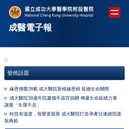
跳
到
主
要
成醫電子報
內
容
區
:::
發燒話題
緣恩傳愛28載 成大醫院新植緣恩樹 延續生命關懷
成大醫院38週年院慶攜手器官捐贈 傳遞生命延續力量
讓愛「生聲不息」
科技有溫度，母嬰更親善 成大醫院打造孕產兒連續照護
新典範