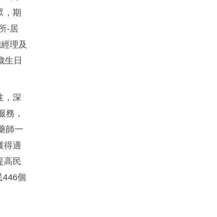
眾，期
所-居
總經理及
歲生日
性，深
服務，
藥師一
獲得適
提高民
446個