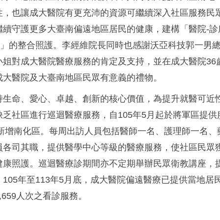
性，也讓成大醫院有更充沛的資源可繼續深入社區服務民
繼續守護更多大臺南偏遠地區居民的健康，建構「醫院-診
社區」的整合照護。李經維院長同時也感謝沃亞科技郭一男
小姐對成大醫院醫療服務的肯定及支持，並在成大醫院36
成大醫院及大臺南地區民眾有意義的禮物。
持生命、愛心、卓越、創新的核心價值，為提升就醫可近
缺乏社區進行巡迴醫療服務，自105年5月起於將軍區提供
月起新增南化區。每周出訪人員包括醫師一名、護理師一名、
員各司其職，提供醫學中心等級的醫療服務，使社區民眾
健康照護。巡迴醫療診期間亦不定期舉辦民眾衛教講座，
105年至113年5月底，成大醫院偏遠醫療已提供當地居民
,659人次之看診服務。