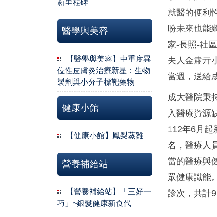
新里程碑
就醫的便利
盼未來也能
醫學與美容
家-長照-
【醫學與美容】中重度異
夫人金肅亓
位性皮膚炎治療新星：生物
當週，送給
製劑與小分子標靶藥物
成大醫院秉
健康小館
入醫療資源
112年6
【健康小館】鳳梨蒸雞
名，醫療人
當的醫療與
營養補給站
眾健康識能。
【營養補給站】「三好一
診次，共計9
巧」~銀髮健康新食代