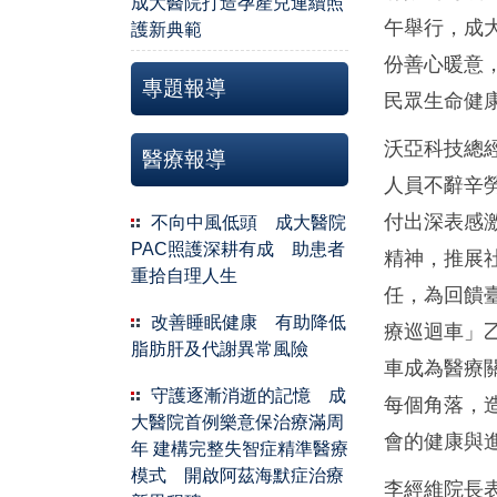
成大醫院打造孕產兒連續照
午舉行，成
護新典範
份善心暖意
專題報導
民眾生命健
沃亞科技總經
醫療報導
人員不辭辛
付出深表感
不向中風低頭 成大醫院
PAC照護深耕有成 助患者
精神，推展
重拾自理人生
任，為回饋
改善睡眠健康 有助降低
療巡迴車」
脂肪肝及代謝異常風險
車成為醫療
守護逐漸消逝的記憶 成
每個角落，
大醫院首例樂意保治療滿周
會的健康與
年 建構完整失智症精準醫療
模式 開啟阿茲海默症治療
李經維院長