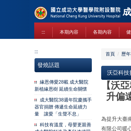
跳
到
主
要
:::
本期內容
各期內容
健
內
容
區
:::
首頁
歷年
發燒話題
沃亞科技
緣恩傳愛28載 成大醫院
【
沃亞
新植緣恩樹 延續生命關懷
升偏
成大醫院38週年院慶攜手
器官捐贈 傳遞生命延續力
量 讓愛「生聲不息」
為提升大臺
科技有溫度，母嬰更親善
有限公司暖