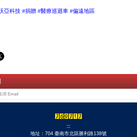
沃亞科技 #捐贈 #醫療巡迴車 #偏遠地區
閱
:::
地址：704 臺南市北區勝利路138號