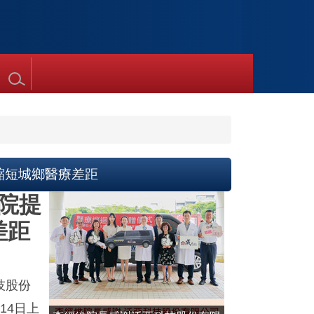
縮短城鄉醫療差距
院提
差距
技股份
14日上