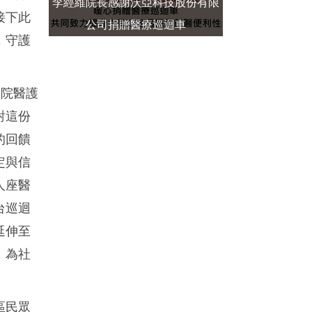
李經維院長感謝沃亞科技股份有限
接下此
公司捐贈醫療巡迴車
，守護
醫院醫護
對這份
的回饋
定與信
人座醫
台巡迴
延伸至
，為社
區民眾