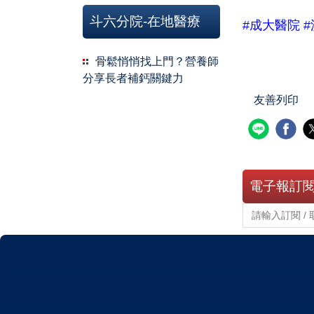
斗六分院-在地醫療
#成大醫院
#
骨鬆悄悄找上門？營養師
分享長者補鈣關鍵力
友善列印
電子報訂